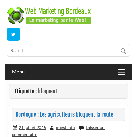
Skip
to
content
E-commerce | ERP/CRM Dolibarr | Bordeaux
Webmarketing Bordeaux
Menu
Étiquette :
bloquent
Dordogne : Les agriculteurs bloquent la route
21 juillet 2015
ouest info
Laisser un
commentaire