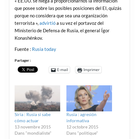
« EE.UU. se niega a proporcionarnos la información
que posee sobre las posibles posiciones del EI, quizás
porque no considera que sea una organización
terrorista »,
advirtió
a su vez el portavoz del
Ministerio de Defensa de Rusia, el general Ígor
Konashénkov.
Fuente :
Rusia today
Partager :
E-mail
Imprimer
Siria : Rusia sí sabe
Rusia : agresión
cómo actuar
informativa
13 novembre 2015
12 octobre 2015
Dans "mondialiste"
Dans "politique"