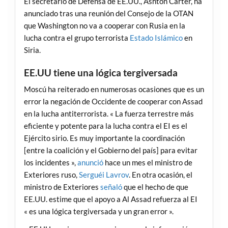
El secretario de Defensa de EE.UU., Ashton Carter, ha
anunciado tras una reunión del Consejo de la OTAN
que Washington no va a cooperar con Rusia en la
lucha contra el grupo terrorista
Estado Islámico
en
Siria.
EE.UU tiene una lógica tergiversada
Moscú ha reiterado en numerosas ocasiones que es un
error la negación de Occidente de cooperar con Assad
en la lucha antiterrorista. « La fuerza terrestre más
eficiente y potente para la lucha contra el EI es el
Ejército sirio. Es muy importante la coordinación
[entre la coalición y el Gobierno del país] para evitar
los incidentes »,
anunció
hace un mes el ministro de
Exteriores ruso,
Serguéi Lavrov
. En otra ocasión, el
ministro de Exteriores
señaló
que el hecho de que
EE.UU. estime que el apoyo a Al Assad refuerza al EI
« es una lógica tergiversada y un gran error ».