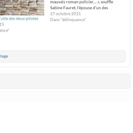
mauvais roman policier… », souffle
Sabine Fauret, l’épouse d’un des
pilotes accusé d’avoir voulu ramener
27 octobre 2015
Fuite des deux pilotes
680 kilos de cocaïne en France depuis
Dans "délinquance"
015
la République dominicaine en 2013.
ance"
Alors que le…
tege