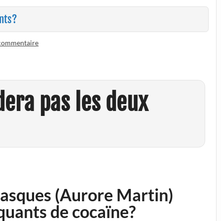
ants?
 commentaire
dera pas les deux
Basques (Aurore Martin)
iquants de cocaïne?