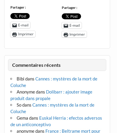
Partager :
Partager :
E-mail
E-mail
Imprimer
Imprimer
Commentaires récents
Bibi
dans
Cannes : mystères de la mort de
Coluche
Anonyme
dans
Dolibarr : ajouter image
produit dans propale
So
dans
Cannes : mystères de la mort de
Coluche
Gema
dans
Euskal Herria : efectos adversos
de un anticonceptivo
anonyme
dans
France : Beltrame mort pour