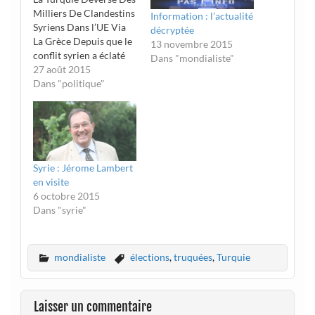
Milliers De Clandestins
Information : l’actualité
Syriens Dans l’UE Via
décryptée
La Grèce Depuis que le
13 novembre 2015
conflit syrien a éclaté
Dans "mondialiste"
en 2011 la Turquie a
27 août 2015
accepté sur son sol 1,8
Dans "politique"
millions de réfugiés en
provenance de Syrie. La
Turquie à la tête de l’EI
(DAESH) et autres
groupes terroristes
Syrie : Jérome Lambert
qui…
en visite
6 octobre 2015
Dans "syrie"
mondialiste
élections
,
truquées
,
Turquie
Laisser un commentaire