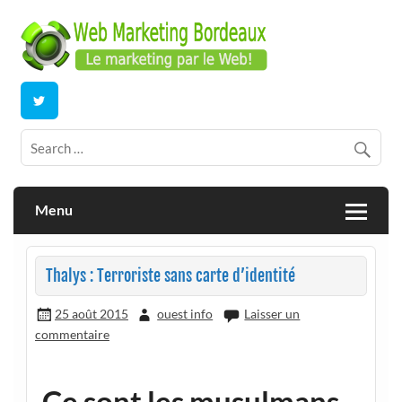
Skip
to
content
E-commerce | ERP/CRM Dolibarr | Bordeaux
Webmarketing Bordeaux
Menu
Thalys : Terroriste sans carte d’identité
25 août 2015
ouest info
Laisser un
commentaire
Ce sont les musulmans