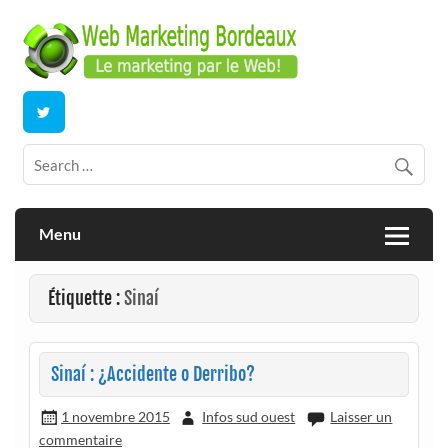
Skip
to
content
E-commerce | ERP/CRM Dolibarr | Bordeaux
Webmarketing Bordeaux
Menu
Étiquette :
Sinaí
Sinaí : ¿Accidente o Derribo?
1 novembre 2015
Infos sud ouest
Laisser un
commentaire