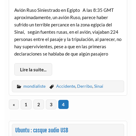
Avión Ruso Siniestrado en Egipto A las 8:35 GMT
aproximadamente, un avión Ruso, parece haber
sufrido un terrible percance en la zona egipcia del
Sinaí, según fuentes rusas, en el avión, viajaban 224
personas entre el pasaje y la tripulación, al parecer, no
hay supervivientes, pese a que en las primeras
declaraciones se hablaba de que algún pasajero
Lire la suite...
mondialiste
Accidente
,
Derribo
,
Sinaí
«
1
2
3
4
Ubuntu : casque audio USB