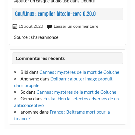
Ajouter un casque audio usb dans Ubuntu
Gnu/Linux : compiler bitcoin-core 0.20.0
11 août 2020
Laisser un commentaire
Source : shareannonce
Commentaires récents
Bibi
dans
Cannes : mystères de la mort de Coluche
Anonyme
dans
Dolibarr : ajouter image produit
dans propale
So
dans
Cannes : mystères de la mort de Coluche
Gema
dans
Euskal Herria : efectos adversos de un
anticonceptivo
anonyme
dans
France : Beltrame mort pour la
finance?