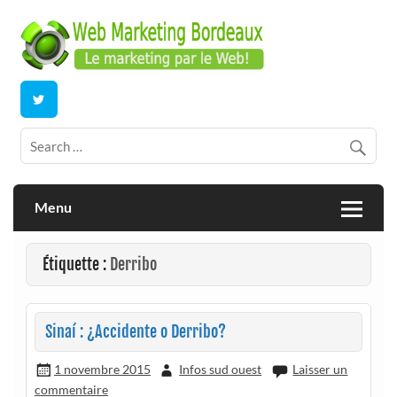
Skip
to
content
E-commerce | ERP/CRM Dolibarr | Bordeaux
Webmarketing Bordeaux
Menu
Étiquette :
Derribo
Sinaí : ¿Accidente o Derribo?
1 novembre 2015
Infos sud ouest
Laisser un
commentaire