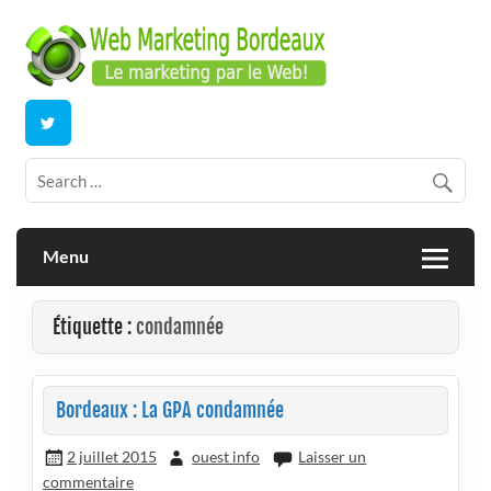
Skip
to
content
E-commerce | ERP/CRM Dolibarr | Bordeaux
Webmarketing Bordeaux
Menu
Étiquette :
condamnée
Bordeaux : La GPA condamnée
2 juillet 2015
ouest info
Laisser un
commentaire