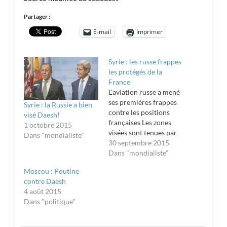
Partager :
E-mail
Imprimer
Syrie : les russe frappes
les protégés de la
France
L'aviation russe a mené
ses premières frappes
Syrie : la Russie a bien
contre les positions
visé Daesh!
françaises Les zones
1 octobre 2015
visées sont tenues par
Dans "mondialiste"
les protégés de la
30 septembre 2015
France, le Front Al-
Dans "mondialiste"
Nosra appelé rebelles
Moscou : Poutine
qui est la branche
contre Daesh
syrienne d'Al-Qaïda, et
4 août 2015
des jihadistes de Daesh.
Dans "politique"
L'aviation russe, en
coopération avec
l'armée syrienne, a