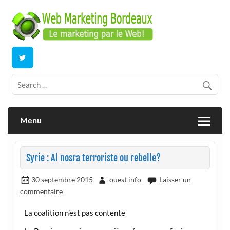
Skip
to
content
E-commerce | ERP/CRM Dolibarr | Bordeaux
Webmarketing Bordeaux
Menu
Syrie : Al nosra terroriste ou rebelle?
30 septembre 2015
ouest info
Laisser un
commentaire
La coalition n’est pas contente