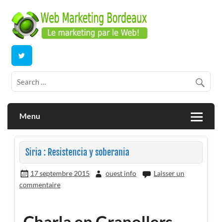
Skip
to
content
E-commerce | ERP/CRM Dolibarr | Bordeaux
Webmarketing Bordeaux
Menu
Siria : Resistencia y soberania
17 septembre 2015
ouest info
Laisser un
commentaire
Charla en Granollers