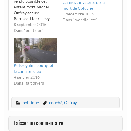
rendu possible cet
Cannes : mystères de la
enfant mort Michel
mort de Coluche
Onfray accuse
1 décembre 2015
Bernard-Henri Levy
Dans "mondialiste"
ainsi que Nicolas
8 septembre 2015
Sarkozy et François
Dans "politique"
Hollande de criminels.
Il les accuse d’être
responsables du chaos
libyen ainsi que d’avoir
entraîné l’afflux des
Puisseguin : pourquoi
migrants qui a conduit
le car a pris feu
au destin tragique d’un
4 janvier 2016
enfant syrien, retrouvé
Dans "fait divers"
sans…
politique
couché
,
Onfray
Laisser un commentaire