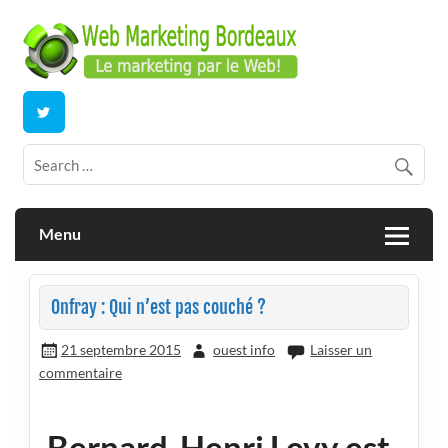
Skip
to
content
E-commerce | ERP/CRM Dolibarr | Bordeaux
Webmarketing Bordeaux
Menu
Onfray : Qui n’est pas couché ?
21 septembre 2015
ouest info
Laisser un
commentaire
Bernard-Henri Levy est