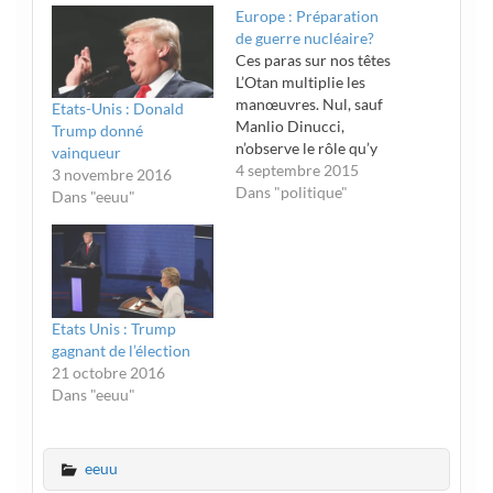
Europe : Préparation
de guerre nucléaire?
Ces paras sur nos têtes
L’Otan multiplie les
manœuvres. Nul, sauf
Etats-Unis : Donald
Manlio Dinucci,
Trump donné
n’observe le rôle qu’y
vainqueur
joue désormais l’Union
4 septembre 2015
3 novembre 2016
européenne. En effet,
Dans "politique"
Dans "eeuu"
désormais les Traités de
l’Union confie sa
défense à l’Alliance
atlantique, de sorte que
l’Union et l’Otan sont
devenus les deux faces,
Etats Unis : Trump
civile et militaire, d’une
gagnant de l’élection
seule…
21 octobre 2016
Dans "eeuu"
eeuu