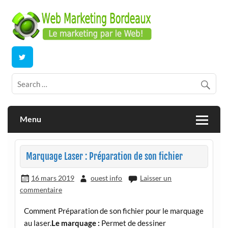
Skip
to
content
E-commerce | ERP/CRM Dolibarr | Bordeaux
Webmarketing Bordeaux
Menu
Marquage Laser : Préparation de son fichier
16 mars 2019
ouest info
Laisser un
commentaire
Comment Préparation de son fichier pour le marquage
au laser.
Le marquage :
Permet de dessiner