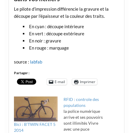
Le pilote d’impression différencie la gravure et la
découpe par l’épaisseur et la couleur des traits.
En cyan : découpe intérieure
En vert : découpe extérieure
En noir : gravure
En rouge : marquage
source :
labfab
Partager :
E-mail
Imprimer
RFID : controle des
populations
la police numérique
arrive et ses pouvoirs
sont illimités Vivre
Bici : B’TWIN FACET 5
avec une puce
2014