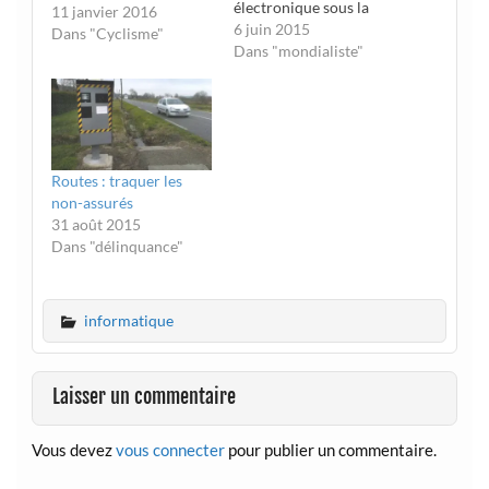
électronique sous la
11 janvier 2016
peau, c’est désormais
6 juin 2015
Dans "Cyclisme"
possible et même
Dans "mondialiste"
recommandé. Les
Implant parties
fleurissent un peu
partout en Europe et
l’une est d’ores et déjà
Routes : traquer les
prévue à Paris, le 13
non-assurés
juin, organisée par le
31 août 2015
collectif de
Dans "délinquance"
biohackers…
informatique
Laisser un commentaire
Vous devez
vous connecter
pour publier un commentaire.