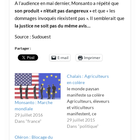
A l’audience en mai dernier, Monsanto a répété que
son produit « n’était pas dangereux »
et que « les
dommages invoqués n’existent pas ». Il semblerait que
la justice ne soit pas du même avis…
Source : Sudouest
Partager :
E-mail
Imprimer
Chalais : Agriculteurs
en colère
le monde paysan
manifeste sa colère
Agriculteurs, éleveurs
Monsanto : Marche
et viticulteurs
mondiale
manifestent, ce
29 juillet 2016
mercredi matin sur les
29 juillet 2015
Dans "france"
parkings d'Intermarché
Dans "politique"
et de Lidl 70
Oléron : Blocage du
agriculteurs en