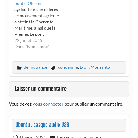
pont d’Oléron
polyculture, éleveurs et
agriculteurs en colères
viticulteurs se sont
Le mouvement agricole
mobilisés pour
a atteint la Charente-
dénoncer la "vente à
Maritime, ainsi que la
perte" de leurs produits
Vienne. Le pont
© mauricette boutin À
d'Oléron sera perturbé
22 juillet 2015
l'appel de la
au moins jusqu'à jeudi
Dans "Non classé"
Coordination rurale
soir L'installation a
du…
commencé dans la nuit
de mardi à mercredi :
délinquance
condamné
,
Lyon
,
Monsanto
vers 3 heures, on
apprenait qu'à
Bourcefranc-le-
Laisser un commentaire
Chapus, l'accès à l'île
d'Oléron depuis le
continent était…
Vous devez
vous connecter
pour publier un commentaire.
Ubuntu : casque audio USB
4 février 2021
Laisser un commentaire