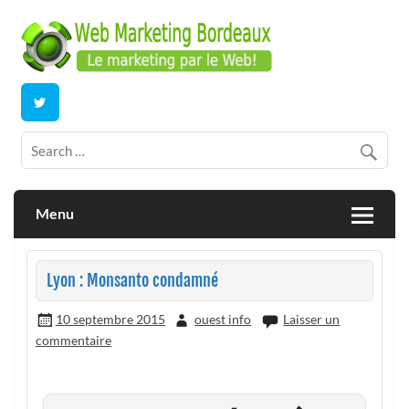
Skip
to
content
E-commerce | ERP/CRM Dolibarr | Bordeaux
Webmarketing Bordeaux
Menu
Lyon : Monsanto condamné
10 septembre 2015
ouest info
Laisser un
commentaire