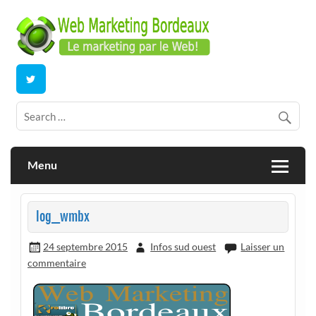
Skip
to
content
E-commerce | ERP/CRM Dolibarr | Bordeaux
Webmarketing Bordeaux
Menu
log_wmbx
24 septembre 2015
Infos sud ouest
Laisser un
commentaire