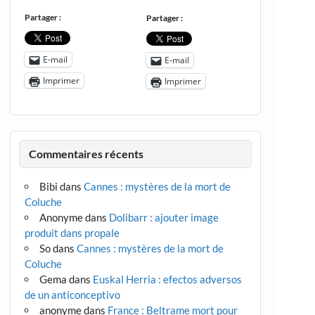
Partager :
Partager :
E-mail
E-mail
Imprimer
Imprimer
Commentaires récents
Bibi
dans
Cannes : mystères de la mort de
Coluche
Anonyme
dans
Dolibarr : ajouter image
produit dans propale
So
dans
Cannes : mystères de la mort de
Coluche
Gema
dans
Euskal Herria : efectos adversos
de un anticonceptivo
anonyme
dans
France : Beltrame mort pour