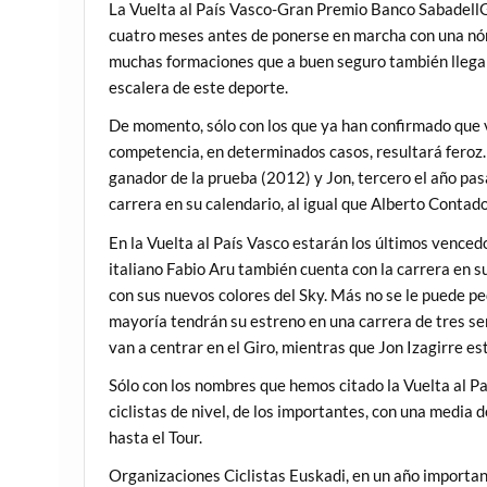
La Vuelta al País Vasco-Gran Premio Banco SabadellGui
cuatro meses antes de ponerse en marcha con una nómi
muchas formaciones que a buen seguro también llegará
escalera de este deporte.
De momento, sólo con los que ya han confirmado que va
competencia, en determinados casos, resultará feroz.
ganador de la prueba (2012) y Jon, tercero el año pa
carrera en su calendario, al igual que Alberto Conta
En la Vuelta al País Vasco estarán los últimos vence
italiano Fabio Aru también cuenta con la carrera en s
con sus nuevos colores del Sky. Más no se le puede ped
mayoría tendrán su estreno en una carrera de tres s
van a centrar en el Giro, mientras que Jon Izagirre es
Sólo con los nombres que hemos citado la Vuelta al P
ciclistas de nivel, de los importantes, con una media d
hasta el Tour.
Organizaciones Ciclistas Euskadi, en un año important