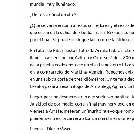
mundial muy iluminado.
¿Un tercer final en alto?
¿Qué se van a encontrar esos corredores y el resto 
que estén en la salida de Etxebarria, en Bizkaia. Lo
por el final. Se puede decir que la crono de la última 
En total, de Eibar hasta el alto de Arrate habrá siete 
llano. La ascensión por Azitain y Orbe será de 4.300 m
de la prueba no desmerece: en el estreno entre Etxeb
en la contrarreloj de Markina-Xemein. Repechos exig
en una subida corta de tres kilómetros. Un tema a de
Lesaka pasarán esa trilogía de Aritxulegi, Agiña y La 
Luego, para no desmerecer lo que suele ser habitual l
Jaizkibel de por medio, con un final muy nervioso, en el
viernes a Arrate, meterán un ‘murito’ nuevo que romper
pueden ser tres, la carrera alcanza una dimensión esp
Fuente : Diario Vasco