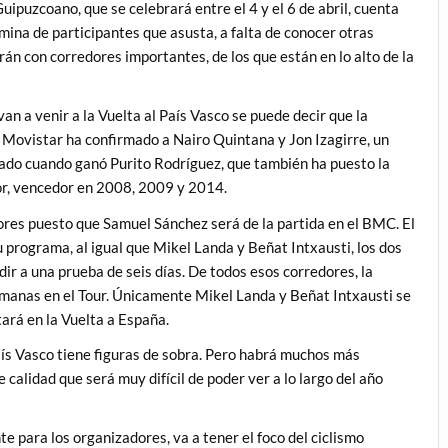
puzcoano, que se celebrará entre el 4 y el 6 de abril, cuenta
na de participantes que asusta, a falta de conocer otras
n con corredores importantes, de los que están en lo alto de la
n a venir a la Vuelta al País Vasco se puede decir que la
 Movistar ha confirmado a Nairo Quintana y Jon Izagirre, un
sado cuando ganó Purito Rodríguez, que también ha puesto la
dor, vencedor en 2008, 2009 y 2014.
dores puesto que Samuel Sánchez será de la partida en el BMC. El
u programa, al igual que Mikel Landa y Beñat Intxausti, los dos
ir a una prueba de seis días. De todos esos corredores, la
emanas en el Tour. Únicamente Mikel Landa y Beñat Intxausti se
tará en la Vuelta a España.
aís Vasco tiene figuras de sobra. Pero habrá muchos más
e calidad que será muy difícil de poder ver a lo largo del año
e para los organizadores, va a tener el foco del ciclismo