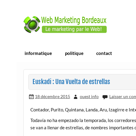
Skip
to
content
Webmarketing Bordea
E-commerce | ERP/CRM Dolibarr | Bordea
informatique
politique
contact
Euskadi : Una Vuelta de estrellas
18 décembre 2015
ouest info
Laisser un co
Contador, Purito, Quintana, Landa, Aru, Izagirre e Int
Todavía no ha empezado la temporada, los corredores 
se van a llenar de estrellas, de nombres importantes d