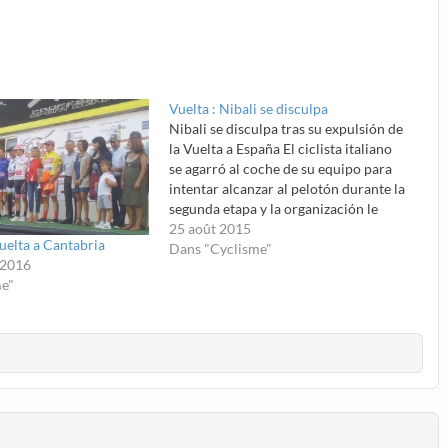
Vuelta : Nibali se disculpa
Nibali se disculpa tras su expulsión de
la Vuelta a España El ciclista italiano
se agarró al coche de su equipo para
intentar alcanzar al pelotón durante la
segunda etapa y la organización le
sancionó con la expulsión El ciclista
25 août 2015
Vuelta a Cantabria
italiano Vincenzo Nibali, ganador de
Dans "Cyclisme"
 2016
tres Grandes Vueltas, se disculpó…
me"