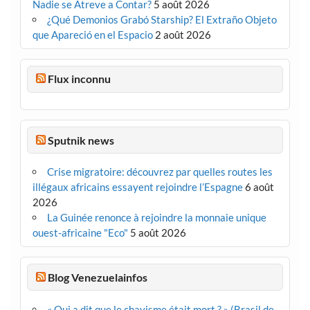
Nadie se Atreve a Contar?
5 août 2026
¿Qué Demonios Grabó Starship? El Extraño Objeto
que Apareció en el Espacio
2 août 2026
Flux inconnu
Sputnik news
Crise migratoire: découvrez par quelles routes les
illégaux africains essayent rejoindre l’Espagne
6 août
2026
La Guinée renonce à rejoindre la monnaie unique
ouest-africaine "Eco"
5 août 2026
Blog Venezuelainfos
« Qui a dit que le chavisme était mort ? » (Brasil de