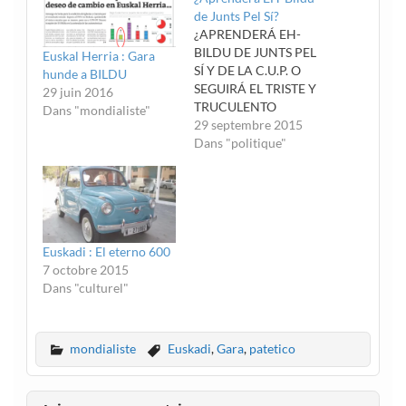
de Junts Pel Sí?
¿APRENDERÁ EH-
BILDU DE JUNTS PEL
Euskal Herria : Gara
SÍ Y DE LA C.U.P. O
hunde a BILDU
SEGUIRÁ EL TRISTE Y
29 juin 2016
TRUCULENTO
Dans "mondialiste"
TRAZADO DEL
29 septembre 2015
TROTSKISMO? Los
Dans "politique"
resultados de las
elecciones catalanas
deberían llevar a la
reflexión a una
izquierda abertzale
Euskadi : El eterno 600
enclaustrada entre el
7 octobre 2015
trotskismo más abyecto
Dans "culturel"
(cuyas lecciones
imparte el tanatófilo
Santiago Alba y sus
monaguillos…
mondialiste
Euskadi
,
Gara
,
patetico