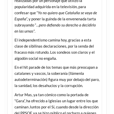
realizadas por un personaje que utilizó la
popularidad adquirida en la televisión, para
confesar que “
Yo no quiero que Cataluña se vaya de
España
“, y poner la guinda de la envenenada tarta
subrayando “…
pero defiendo su derecho a decidirlo
en las urnas”
.
El independentismo camina hoy, gracias a esta
clase de sibilinas declaraciones, por la senda del
fracaso más rotundo. Los sondeos son claros y el
algodón social no engaña.
En el hit parade de los temas que más preocupan a
catalanes y vascos, la soberanía (llámenla
autodeterminación) figura muy por debajo del paro,
la sanidad, los desahucios y la corrupción.
Artur Mas, ya tan cómico como la portada de
“Gara”, ha ofrecido a Iglesias un lugar entre los que
caminan Juntos por el Sí, cuando desde la dirección
del PPSOE ya se hizo público el rechazo a quienes