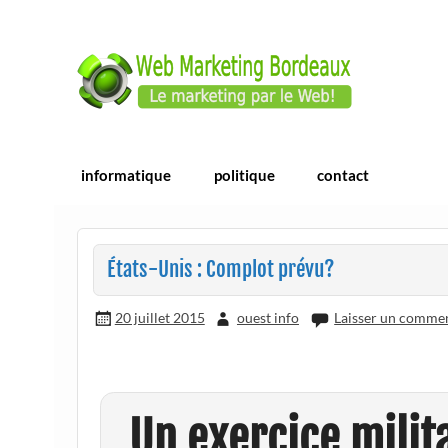
Skip
to
content
Webmarketing Bordea
E-commerce | ERP/CRM Dolibarr | Bordea
informatique
politique
contact
États-Unis : Complot prévu?
20 juillet 2015
ouest info
Laisser un comme
Un exercice milit