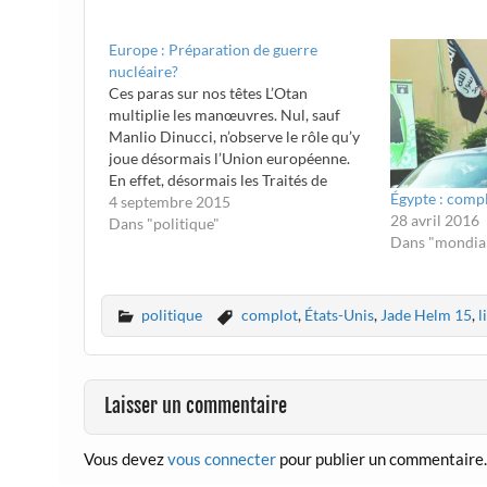
Europe : Préparation de guerre
nucléaire?
Ces paras sur nos têtes L’Otan
multiplie les manœuvres. Nul, sauf
Manlio Dinucci, n’observe le rôle qu’y
joue désormais l’Union européenne.
En effet, désormais les Traités de
Égypte : compl
l’Union confie sa défense à l’Alliance
4 septembre 2015
28 avril 2016
atlantique, de sorte que l’Union et
Dans "politique"
Dans "mondial
l’Otan sont devenus les deux faces,
civile et militaire, d’une seule…
politique
complot
,
États-Unis
,
Jade Helm 15
,
l
Laisser un commentaire
Vous devez
vous connecter
pour publier un commentaire.