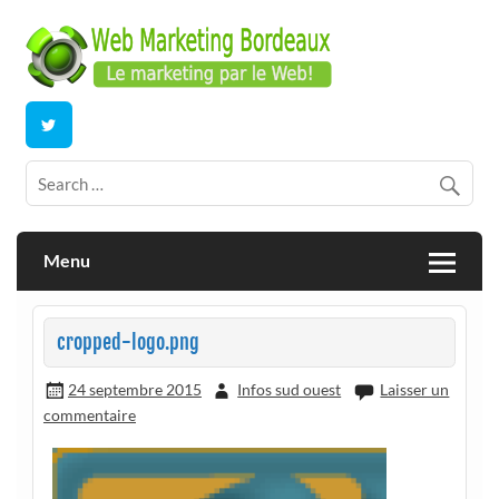
Skip
to
content
E-commerce | ERP/CRM Dolibarr | Bordeaux
Webmarketing Bordeaux
Menu
cropped-logo.png
24 septembre 2015
Infos sud ouest
Laisser un
commentaire