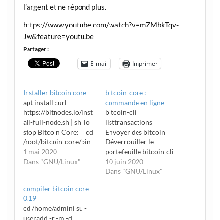
l’argent et ne répond plus.
https://www.youtube.com/watch?v=mZMbkTqv-
Jw&feature=youtu.be
Partager :
E-mail
Imprimer
Installer bitcoin core
bitcoin-core :
apt install curl
commande en ligne
https://bitnodes.io/inst
bitcoin-cli
all-full-node.sh | sh To
listtransactions
stop Bitcoin Core: cd
Envoyer des bitcoin
/root/bitcoin-core/bin
Déverrouiller le
&& ./stop.sh To start
1 mai 2020
portefeuille bitcoin-cli
Bitcoin Core again:
Dans "GNU/Linux"
walletpassphrase
10 juin 2020
cd /root/bitcoin-
Dhx6n45365347gdhy6
Dans "GNU/Linux"
core/bin && ./start.sh
5dghdftgy65dsf 120
compiler bitcoin core
To use bitcoin-cli
Envoyer les btc rate btc
0.19
program: cd
euro
cd /home/admini su -
/root/bitcoin-core/bin
http://preev.com/btc/eu
useradd -r -m -d