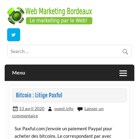
Skip
to
content
E-commerce | ERP/CRM Dolibarr | Bordeaux
Webmarketing Bordeaux
Menu
Bitcoin : Litige Paxful
13 avril 2020
ouest info
Laisser un
commentaire
Sur Paxful.com j’envoie un paiement Paypal pour
acheter des bitcoins. Le correspondant par avec