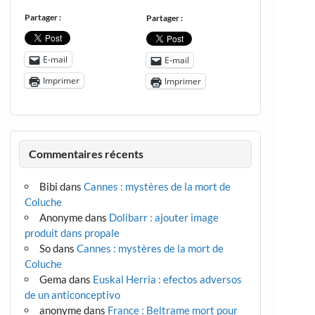
Partager :
Partager :
E-mail
E-mail
Imprimer
Imprimer
Commentaires récents
Bibi
dans
Cannes : mystères de la mort de
Coluche
Anonyme
dans
Dolibarr : ajouter image
produit dans propale
So
dans
Cannes : mystères de la mort de
Coluche
Gema
dans
Euskal Herria : efectos adversos
de un anticonceptivo
anonyme
dans
France : Beltrame mort pour