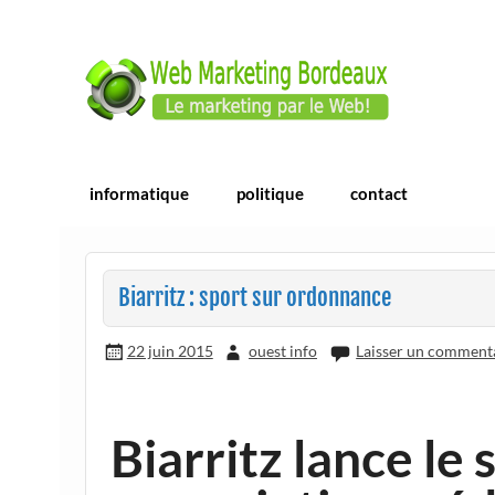
Skip
to
content
Webmarketing Bordea
E-commerce | ERP/CRM Dolibarr | Bordea
informatique
politique
contact
Biarritz : sport sur ordonnance
22 juin 2015
ouest info
Laisser un comment
Biarritz lance le 