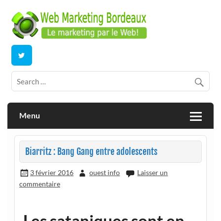
Skip
to
content
E-commerce | ERP/CRM Dolibarr | Bordeaux
Webmarketing Bordeaux
Menu
Biarritz : Bang Gang entre adolescents
3 février 2016
ouest info
Laisser un
commentaire
Les sataniques sont en