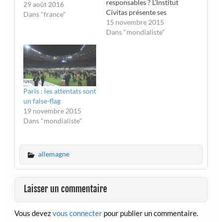
responsables ? L’Institut
29 août 2016
Civitas présente ses
Dans "france"
condoléances aux
15 novembre 2015
familles et aux amis des
Dans "mondialiste"
victimes de ces
effroyables attentats de
Paris qui endeuillent la
France entière. Nos
prières accompagnent
Paris : les attentats sont
toutes celles et tous
un false-flag
ceux dont la vie a été
19 novembre 2015
volée ce…
Dans "mondialiste"
allemagne
Laisser un commentaire
Vous devez
vous connecter
pour publier un commentaire.