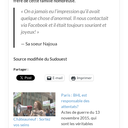
frère de cette famille nombreuse.
« On a jamais eu l’impression qu’il avait
quelque chose d’anormal. Il nous contactait
via Facebook et il était toujours souriant et
joyeux! »
Sa soeur Najoua
Source modifiée du Sudouest
Partager :
E-mail
Imprimer
Paris : BHL est
responsable des
attentats?
Actes de guerre du 13
novembre 2015, qui
Châteauneuf : Sortez
sont les véritables
vos seins