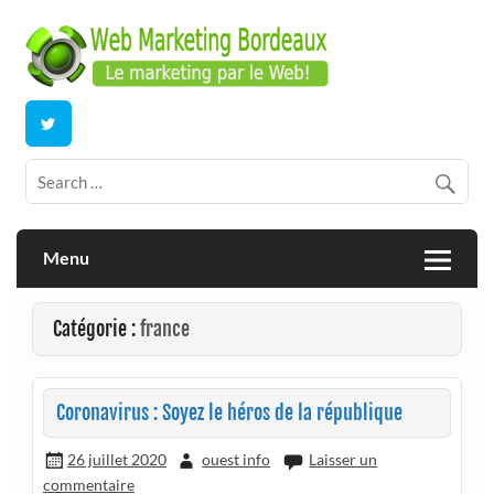
Skip
to
content
E-commerce | ERP/CRM Dolibarr | Bordeaux
Webmarketing Bordeaux
Menu
Catégorie :
france
Coronavirus : Soyez le héros de la république
26 juillet 2020
ouest info
Laisser un
commentaire